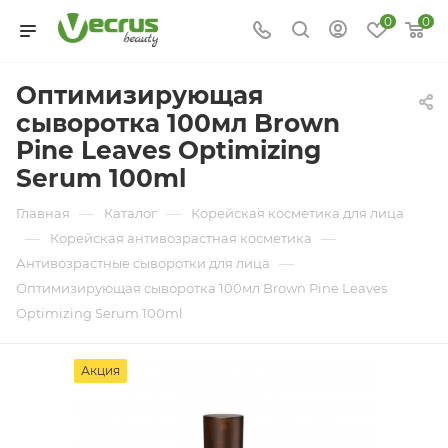
0
0
Оптимизирующая
сыворотка 100мл Brown
Pine Leaves Optimizing
Serum 100ml
—
—
Главная
Каталог
Корейская косметика для лица
—
—
Корейская антивозрастная косметика
—
Антивозрастные сыворотки для лица
Оптимизирующая сыворотка 100мл Brown Pine Leaves
Optimizing Serum 100ml
Акция