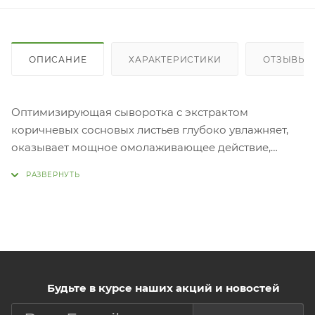
ОПИСАНИЕ
ХАРАКТЕРИСТИКИ
ОТЗЫВЫ (
Оптимизирующая сыворотка с экстрактом
коричневых сосновых листьев глубоко увлажняет,
оказывает мощное омолаживающее действие,
восстанавливает кожу, борется с признаками
старения, осветляет пигментацию, возвращает коже
яркость и упругость. Концентрированный экстракт
сосновых игл оказывает антивозрастной и
антиоксидантный эффект, выравнивает тон,
отбеливает, повышает упругость и
эласти
Будьте в курсе наших акций и новостей
Нанести небольшое количество средства на
очищенную, тонизированную кожу лица.