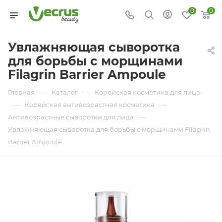
0
0
Увлажняющая сыворотка
для борьбы с морщинами
Filagrin Barrier Ampoule
—
—
Главная
Каталог
Корейская косметика для лица
—
—
Корейская антивозрастная косметика
—
Антивозрастные сыворотки для лица
Увлажняющая сыворотка для борьбы с морщинами Filagrin
Barrier Ampoule