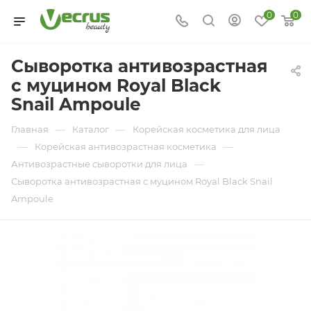
0
0
Сыворотка антивозрастная
с муцином Royal Black
Snail Ampoule
—
—
Главная
Каталог
Корейская косметика для лица
—
—
Корейская антивозрастная косметика
—
Антивозрастные сыворотки для лица
Сыворотка антивозрастная с муцином Royal Black Snail
Ampoule