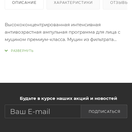
ОПИСАНИЕ
ХАРАКТЕРИСТИКИ
ОТЗЫВЫ
Высококонцентрированная интенсивная
антивозрастная ампульная программа для лица с
муцином премиум-класса. Муцин из фильтрата
секрета черной улитки предотвращает потерю
влаги, повышает эластичность и увлажняет кожу.
RoyalEpigen P5 - революционный ингредиент,
основанный на биологически активном пептиде
маточного молочка, разработан для замедления
старения кожи. Ускоряет регенерацию эпидермиса,
активизирует процесс очищения клеток, делает
кожу более гладкой и придает более равномерный
Будьте в курсе наших акций и новостей
тон. Black BeeOme - ферментированный эликсир
ПОДПИСАТЬСЯ
черного пчелиного меда для восстановления
естественной микрофлоры кожи. Способствует
более быстрой регенерации кожной флоры и