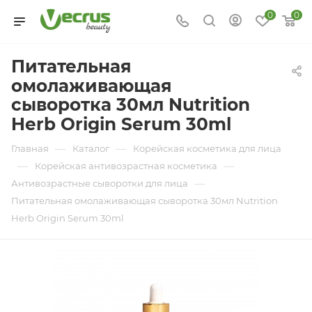
0
0
Питательная
омолаживающая
сыворотка 30мл Nutrition
Herb Origin Serum 30ml
—
—
Главная
Каталог
Корейская косметика для лица
—
—
Корейская антивозрастная косметика
—
Антивозрастные сыворотки для лица
Питательная омолаживающая сыворотка 30мл Nutrition
Herb Origin Serum 30ml