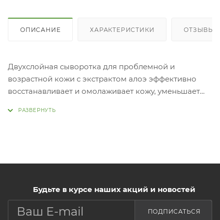
ОПИСАНИЕ
ХАРАКТЕРИСТИКИ
ОТЗЫВЫ (
Двухслойная сыворотка для проблемной и
возрастной кожи с экстрактом алоэ эффективно
восстанавливает и омолаживает кожу, уменьшает
пигментацию, повышает упругость, увлажняет,
снимает покраснения и раздражения, регулирует
выработку кожного себума, помогает в борьбе с
воспалениями. Первый слой включает в себя
эссенцию с экстрактом алоэ. Экстракт алоэ глубоко
увлажняет, устраняет сухость, успокаивает,
повышает эластичность и тонус. Второй слой
Будьте в курсе наших акций и новостей
состоит из масел органического происхождения
(лимона, лайма, апельсина и моринги. Комплекс
ПОДПИСАТЬСЯ
способствует сужению пор, осветляет