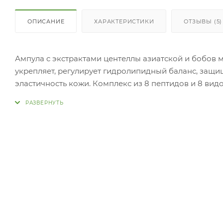
ОПИСАНИЕ
ХАРАКТЕРИСТИКИ
ОТЗЫВЫ (5)
Ампула с экстрактами центеллы азиатской и бобов м
укрепляет, регулирует гидролипидный баланс, защ
эластичность кожи. Комплекс из 8 пептидов и 8 вид
коже, обеспечивая ее здоровую влажность и эластич
Ампула против морщин улучшает кожный барьер и э
незащищенную кожу. Ниацинамид стимулирует выраб
ускоряет заживление, успокаивает, восстанавливает 
Применение: Нанести необходимое количество сред