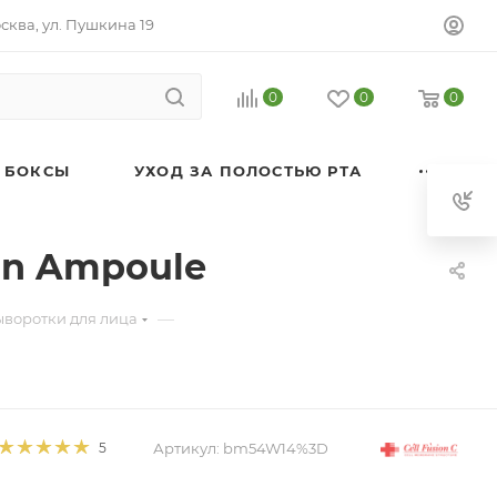
осква, ул. Пушкина 19
0
0
0
 БОКСЫ
УХОД ЗА ПОЛОСТЬЮ РТА
on Ampoule
—
ыворотки для лица
Артикул:
bm54W14%3D
5