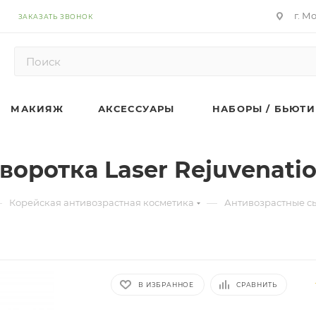
г. М
ЗАКАЗАТЬ ЗВОНОК
МАКИЯЖ
АКСЕССУАРЫ
НАБОРЫ / БЬЮТИ
оротка Laser Rejuvenati
—
—
Корейская антивозрастная косметика
Антивозрастные с
В ИЗБРАННОЕ
СРАВНИТЬ