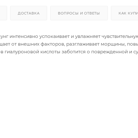
ДОСТАВКА
ВОПРОСЫ И ОТВЕТЫ
КАК КУП
унг интенсивно успокаивает и увлажняет чувствительну
ищает от внешних факторов, разглаживает морщины, по
ов гиалуроновой кислоты заботится о поврежденной и с
ность.
ластичность кожи, восстанавливая несбалансированную
отку коллагена, осветляет пигментацию. Экстракт цен
кожу.
ства на очищенную, тонизированную кожу.