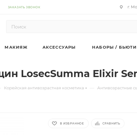
г. М
ЗАКАЗАТЬ ЗВОНОК
МАКИЯЖ
АКСЕССУАРЫ
НАБОРЫ / БЬЮТИ
ин LosecSumma Elixir Se
—
—
Корейская антивозрастная косметика
Антивозрастные с
В ИЗБРАННОЕ
СРАВНИТЬ