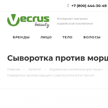
+7 (800) 444-30-49
Интернет-магазин
корейской косметики
БРЕНДЫ
ЛИЦО
ТЕЛО
ВОЛОСЫ
Сыворотка против морщ
—
—
Главная
Каталог
Корейская косметика для лица
Сыворотка против морщин LosecSumma Elixir Serum