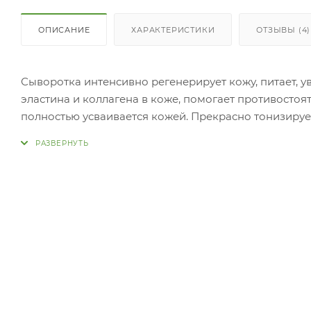
ОПИСАНИЕ
ХАРАКТЕРИСТИКИ
ОТЗЫВЫ (4)
Сыворотка интенсивно регенерирует кожу, питает, у
эластина и коллагена в коже, помогает противосто
полностью усваивается кожей. Прекрасно тонизируе
ее от воздействия свободных радикалов. Сыворотка
мягко ложится на кожу и
тает. П
Нанести сыворотку на лицо после применения тоника