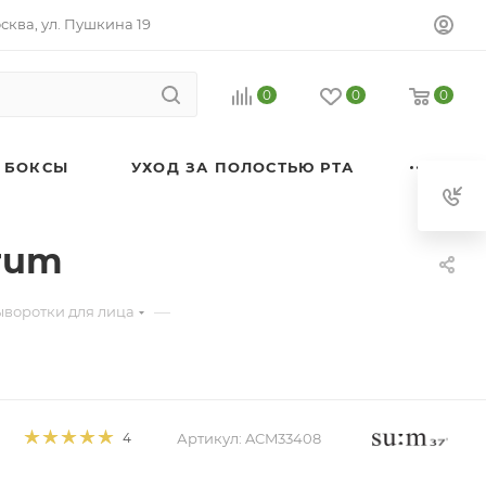
осква, ул. Пушкина 19
0
0
0
 БОКСЫ
УХОД ЗА ПОЛОСТЬЮ РТА
rum
—
ыворотки для лица
Артикул:
ACM33408
4