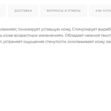
ДОСТАВКА
ВОПРОСЫ И ОТВЕТЫ
КАК КУП
влажняет, тонизирует уставшую кожу. Стимулирует выраб
ять коже возрастным изменениям. Обладает нежной текст
т, устраняет ощущение стянутости, омолаживает кожу, 
 обладает муссовой структурой со сливочно-ванильным
рименение
, распределить по коже, дать впитаться.