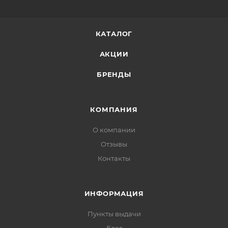
чистую кожу лица и шеи массажными движениями
на последнем этапе ухода.
КАТАЛОГ
АКЦИИ
БРЕНДЫ
КОМПАНИЯ
О компании
Отзывы
Контакты
ИНФОРМАЦИЯ
Пункты выдачи