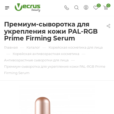
0
0
Премиум-сыворотка для
укрепления кожи PAL-RGB
Prime Firming Serum
—
—
Главная
Каталог
Корейская косметика для лица
—
—
Корейская антивозрастная косметика
—
Антивозрастные сыворотки для лица
Премиум-сыворотка для укрепления кожи PAL-RGB Prime
Firming Serum