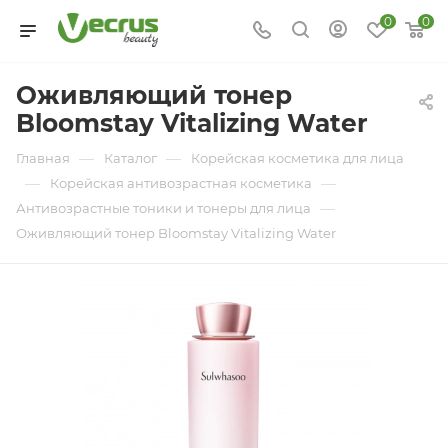
0
0
Оживляющий тонер
Bloomstay Vitalizing Water
—
—
Главная
Каталог
Корейская косметика для лица
—
—
Корейская антивозрастная косметика
—
Антивозрастные тоники и тонеры для лица
Оживляющий тонер Bloomstay Vitalizing Water