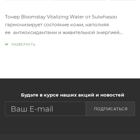
Тонер Bloomstay Vitalizing Water от Sulwhasoo
гармонизирует состояние кожи, наполняя
ее антиоксидантами и живительной энергией
цветущей сливы. Средство эффективно питает,
увлажняет и обновляет кожу. Тонер содержит
компоненты цитрусового фрукта юдзу,
оказывающего уникальное увлажняющее действие
на кожу. Ваша кожа станет более упругой,
сбалансированной и обогащенной витаминами.
Текстура тонера легкая и водянистая, что
Будьте в курсе наших акций и новостей
обеспечивает ее быстрое впитывание.
ПОДПИСАТЬСЯ