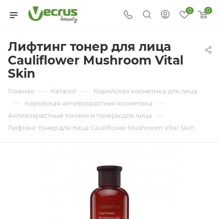
0
0
Лифтинг тонер для лица
Cauliflower Mushroom Vital
Skin
—
—
Главная
Каталог
Корейская косметика для лица
—
—
Корейская антивозрастная косметика
—
Антивозрастные тоники и тонеры для лица
Лифтинг тонер для лица Cauliflower Mushroom Vital Skin