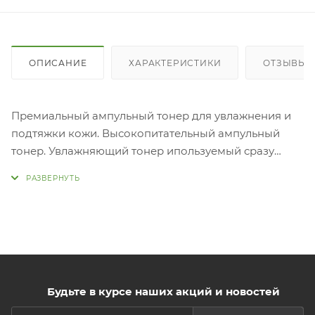
ОПИСАНИЕ
ХАРАКТЕРИСТИКИ
ОТЗЫВЫ
Премиальный ампульный тонер для увлажнения и
подтяжки кожи. Высокопитательный ампульный
тонер. Увлажняющий тонер ипользуемый сразу
после очмщения. Особо питательная формула
(клинически протестировано). Надежный эффект.
Разглаживает морщины вокруг глаз, придает
эластичность дряблой коже.
Применение: Нанести на очищенную кожу лица,
дать впитаться.
Будьте в курсе наших акций и новостей