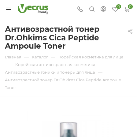
0
0
Антивозрастной тонер
Dr.Ohkims Cica Peptide
Ampoule Toner
—
—
Главная
Каталог
Корейская косметика для лица
—
—
Корейская антивозрастная косметика
—
Антивозрастные тоники и тонеры для лица
Антивозрастной тонер Dr.Ohkims Cica Peptide Ampoule
Toner