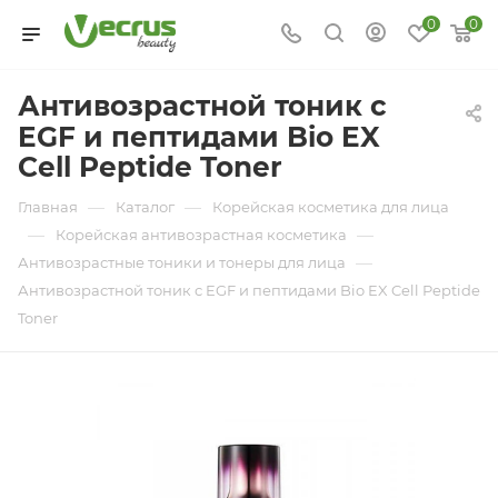
0
0
Антивозрастной тоник с
EGF и пептидами Bio EX
Cell Peptide Toner
—
—
Главная
Каталог
Корейская косметика для лица
—
—
Корейская антивозрастная косметика
—
Антивозрастные тоники и тонеры для лица
Антивозрастной тоник с EGF и пептидами Bio EX Cell Peptide
Toner