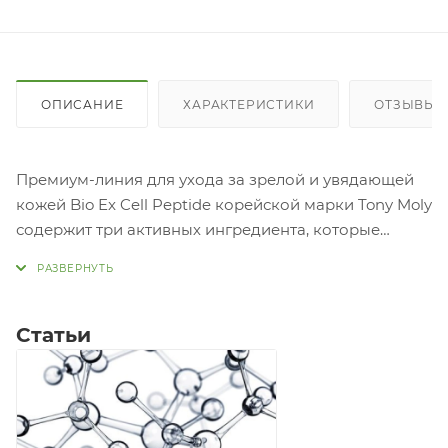
ОПИСАНИЕ
ХАРАКТЕРИСТИКИ
ОТЗЫВЫ
Премиум-линия для ухода за зрелой и увядающей
кожей Bio Ex Cell Peptide корейской марки Tony Moly
содержит три активных ингредиента, которые
помогают бороться с признаками старения, –
эпидермальный фактор роста, комплекс пептидов и
стволовые клетки, полученные из растения под
названием морской критмум (морской фенхель).
Статьи
Тоник Tony Moly Bio EX Cell Peptide Toner
стимулирует кровообращение в эпидермисе,
поэтому клетки лучше насыщаются кислородом и
полезными элементами, быстрее развиваются и