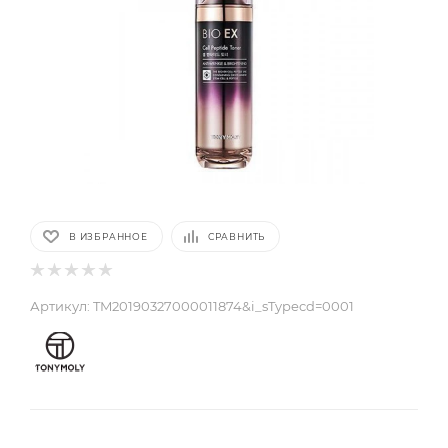
В ИЗБРАННОЕ
СРАВНИТЬ
Артикул:
TM20190327000011874&i_sTypecd=0001