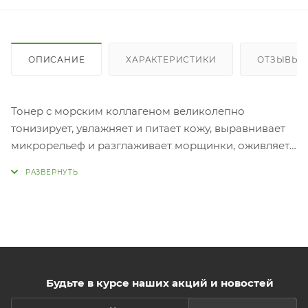
ОПИСАНИЕ
ХАРАКТЕРИСТИКИ
ОТЗЫВЫ
Тонер с морским коллагеном великолепно
тонизирует, увлажняет и питает кожу, выравнивает
микрорельеф и разглаживает морщинки, оживляет
и придаёт внутреннее сияние тусклой и уставшей
коже.
Морской коллаген в составе формулы добывают из
рыбьей кожи. Это вид коллагена, который имеет
низкомолекулярную формулу, а значит, обладает
лучшей проникающей способностью. Кроме того,
именно этот тип коллагена более всего близок к
коллагену человека по структуре, поэтому он
Будьте в курсе наших акций и новостей
усваивается максимально эффективно.