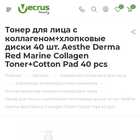
0
0
Тонер для лица с
коллагеном+хлопковые
диски 40 шт. Aesthe Derma
Red Marine Collagen
Toner+Cotton Pad 40 pcs
—
—
Главная
Каталог
Корейская косметика для лица
—
—
Корейская антивозрастная косметика
—
Антивозрастные тоники и тонеры для лица
Тонер для лица с коллагеном+хлопковые диски 40 шт. Aesthe
Derma Red Marine Collagen Toner+Cotton Pad 40 pcs