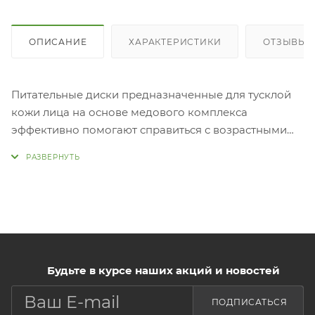
ОПИСАНИЕ
ХАРАКТЕРИСТИКИ
ОТЗЫВЫ
Питательные диски предназначенные для тусклой
кожи лица на основе медового комплекса
эффективно помогают справиться с возрастными
изменениями и мимическими морщинами. Пэды
выравнивают тон лица, восстанавливают
раздражённую кожу, снимают усталость и улучшают
её цвет.
Применение:
способ: достать 1 подушечку и протереть
предварительно очищенную кожу лица. Для
ежедневного применения.
Будьте в курсе наших акций и новостей
2 способ: использовать в качестве маски, приложив
ПОДПИСАТЬСЯ
на проблемные участки кожи (лоб, щеки,