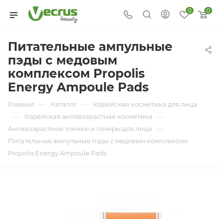
0
0
Питательные ампульные
пэды с медовым
комплексом Propolis
Energy Ampoule Pads
—
—
Главная
Каталог
Корейская косметика для лица
—
—
Корейская антивозрастная косметика
—
Антивозрастные тоники и тонеры для лица
Питательные ампульные пэды с медовым комплексом
Propolis Energy Ampoule Pads