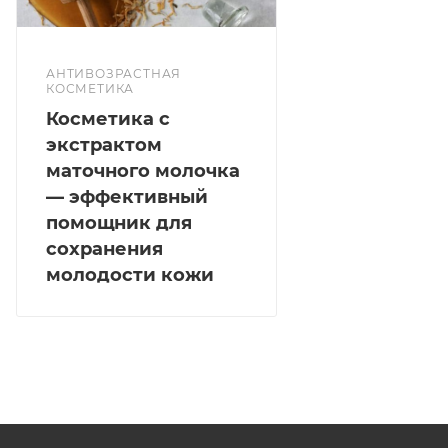
3 вида пептидов - повышают упругость и
эластичность кожи.
Способ применения
АНТИВОЗРАСТНАЯ
После очищения, нанесите средство на ватный диск
КОСМЕТИКА
и протрите лицо.
Косметика с
экстрактом
маточного молочка
— эффективный
помощник для
сохранения
молодости кожи