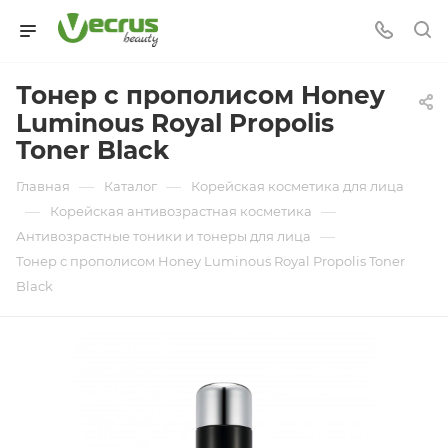
Тонер с прополисом Honey
Luminous Royal Propolis
Toner Black
—
—
Главная
Каталог
Корейская косметика для лица
—
—
Корейская антивозрастная косметика
—
Антивозрастные тоники и тонеры для лица
Тонер с прополисом Honey Luminous Royal Propolis Toner
Black