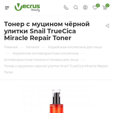
0
0
Тонер с муцином чёрной
улитки Snail TrueCica
Miracle Repair Toner
—
—
Главная
Каталог
Корейская косметика для лица
—
—
Корейская антивозрастная косметика
—
Антивозрастные тоники и тонеры для лица
Тонер с муцином чёрной улитки Snail TrueCica Miracle Repair
Toner