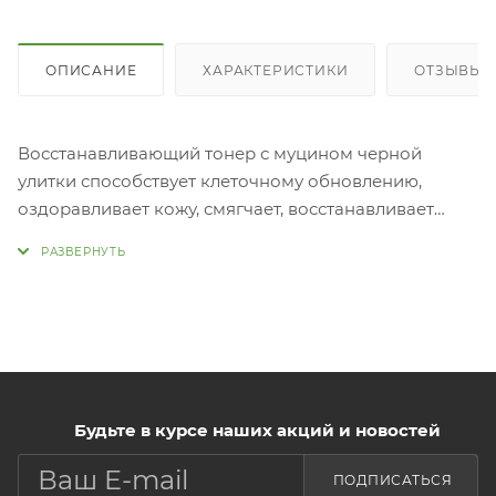
ОПИСАНИЕ
ХАРАКТЕРИСТИКИ
ОТЗЫВЫ
Восстанавливающий тонер с муцином черной
улитки способствует клеточному обновлению,
оздоравливает кожу, смягчает, восстанавливает
гидробаланс, нормализует выработку кожного
себума, укрепляет защитные функции кожи и
интенсивно увлажняет. Муцин чёрной улитки в
основе средства стимулирует выработку
собственного коллагена и эластина, ускоряет
клеточное обновление и ранозаживление, снимает
воспаления, успокаивает раздражения,
разглаживает морщины, оказывает
Будьте в курсе наших акций и новостей
антибактериальное действие. Экстракт центеллы
ПОДПИСАТЬСЯ
азиатской оказывает противовоспалительное и