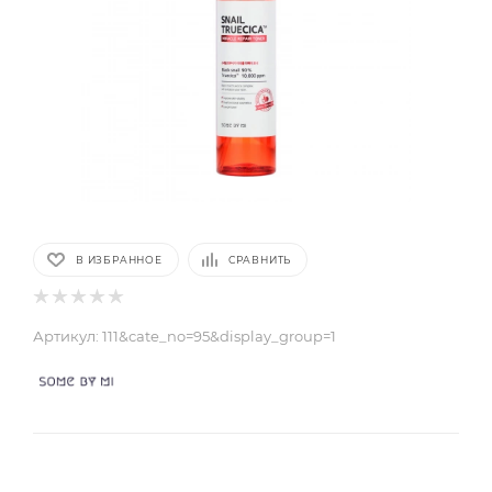
В ИЗБРАННОЕ
СРАВНИТЬ
Артикул:
111&cate_no=95&display_group=1