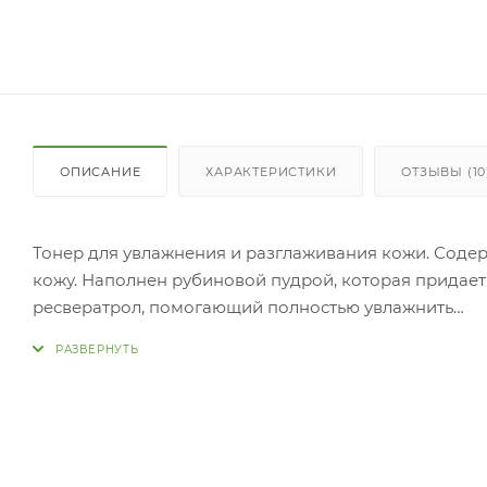
ОПИСАНИЕ
ХАРАКТЕРИСТИКИ
ОТЗЫВЫ (10
Тонер для увлажнения и разглаживания кожи. Содер
кожу. Наполнен рубиновой пудрой, которая придает
ресвератрол, помогающий полностью увлажнить
кожу. Прим
встряхните средство, чтобы в тонере появились пуз
пальцами по коже для более лучшего впитывания.