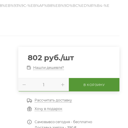
88%EB%93%9C-%EB%AF%B8%EB%9D%BC%ED%81%B4-%E
802
руб.
/шт
Нашли дешевле?
В КОРЗИНУ
Рассчитать доставку
Хочу в подарок
Самовывоз сегодня - бесплатно
Доставка завтра - 390 ₽