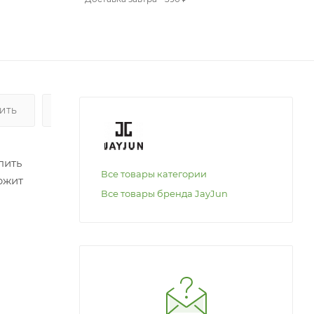
ПИТЬ
ОПЛАТА
пить
Все товары категории
ржит
Все товары бренда JayJun
шо
лопайте