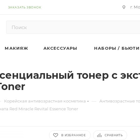
г. М
ЗАКАЗАТЬ ЗВОНОК
МАКИЯЖ
АКСЕССУАРЫ
НАБОРЫ / БЬЮТИ
енциальный тонер с экс
Toner
—
—
Корейская антивозрастная косметика
Антивозрастные то
а Red Miracle Revital Essence Toner
В ИЗБРАННОЕ
СРАВНИТЬ