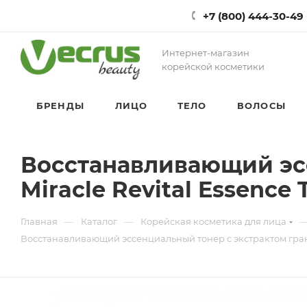
+7 (800) 444-30-49
Интернет-магазин
корейской косметики
БРЕНДЫ
ЛИЦО
ТЕЛО
ВОЛОСЫ
Восстанавливающий эсс
Miracle Revital Essence 
—
—
Главная
Каталог
Корейская косметика для лица
Восстанавливающий эссенциальный тонер с экстрактом гранат