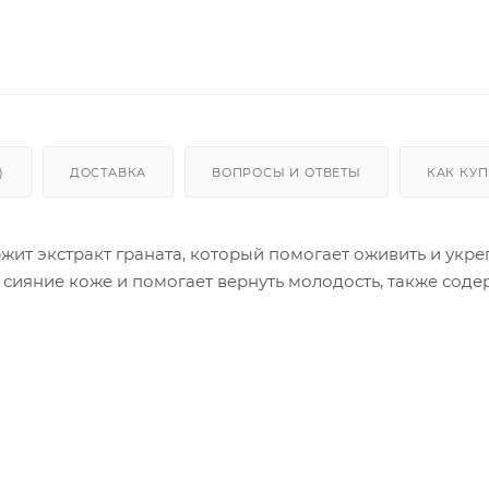
)
ДОСТАВКА
ВОПРОСЫ И ОТВЕТЫ
КАК КУ
жит экстракт граната, который помогает оживить и укре
 сияние коже и помогает вернуть молодость, также соде
енение: Хоро
ырьки. Налейте на ватный диск и проведите по коже. Пох