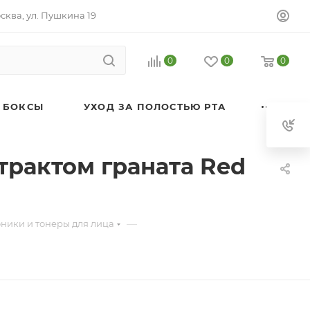
осква, ул. Пушкина 19
0
0
0
 БОКСЫ
УХОД ЗА ПОЛОСТЬЮ РТА
трактом граната Red
—
ники и тонеры для лица