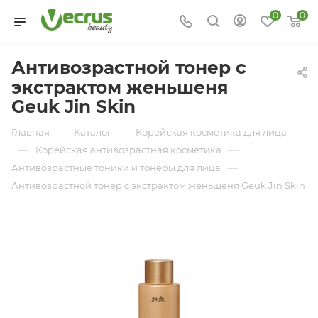
0
0
Антивозрастной тонер с
экстрактом женьшеня
Geuk Jin Skin
—
—
Главная
Каталог
Корейская косметика для лица
—
—
Корейская антивозрастная косметика
—
Антивозрастные тоники и тонеры для лица
Антивозрастной тонер с экстрактом женьшеня Geuk Jin Skin