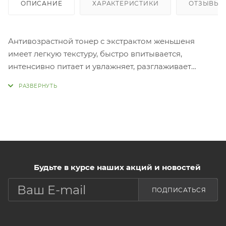
ОПИСАНИЕ
ХАРАКТЕРИСТИКИ
ОТЗЫВЫ (
Антивозрастной тонер с экстрактом женьшеня
имеет легкую текстуру, быстро впитывается,
интенсивно питает и увлажняет, разглаживает
морщины, отбеливает, повышает упругость и
эластичность кожи, дарит сияние и здоровый блеск.
Экстракт женьшеня борется с признаками старения
кожи, оказывает противовоспалительное действие,
защищает от внешних факторов, питает и увлажняет,
способствует уменьшению морщин. Рапсовый мёд в
составе глубоко питает кожу, успокаивает,
разглаживает, ускоряет
Будьте в курсе наших акций и новостей
заживл
ПОДПИСАТЬСЯ
Применение: Нанести небольшое количество
тонера на очищенную кожу лица.