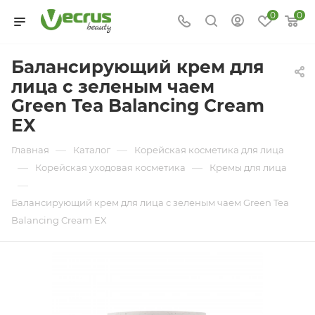
0
0
Балансирующий крем для
лица с зеленым чаем
Green Tea Balancing Cream
EX
—
—
Главная
Каталог
Корейская косметика для лица
—
—
Корейская уходовая косметика
Кремы для лица
—
Балансирующий крем для лица с зеленым чаем Green Tea
Balancing Cream EX