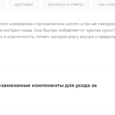
ДОСТАВКА
ВОПРОСЫ И ОТВЕТЫ
КАК КУП
т, минералов и органических кислот, а так же гиалур
и экстракт меда. Она быстро избавляет от чувства сухост
 и эластичность, питает, запирая влагу внутри и предо
ет регенерации кожи, обладает противовоспалительным
сти вокруг глаз.
заменимые компоненты для ухода за