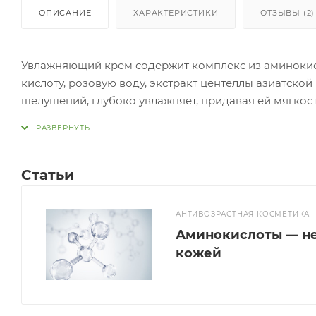
ОПИСАНИЕ
ХАРАКТЕРИСТИКИ
ОТЗЫВЫ (2)
Увлажняющий крем содержит комплекс из аминокисло
кислоту, розовую воду, экстракт центеллы азиатской 
шелушений, глубоко увлажняет, придавая ей мягкость
появление сухости. Центелла азиатская способству
эффектом, стимулирует синтез коллагена и эластина.
Применение:
Нанесите крем на кожу и распределите, избегая обла
Статьи
АНТИВОЗРАСТНАЯ КОСМЕТИКА
Аминокислоты — не
кожей