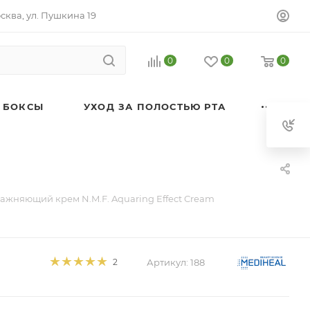
осква, ул. Пушкина 19
0
0
0
 БОКСЫ
УХОД ЗА ПОЛОСТЬЮ РТА
ажняющий крем N.M.F. Aquaring Effect Cream
Артикул:
188
2