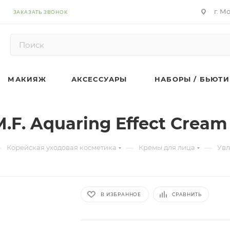
г. М
ЗАКАЗАТЬ ЗВОНОК
МАКИЯЖ
АКСЕССУАРЫ
НАБОРЫ / БЬЮТИ
F. Aquaring Effect Cream
—
—
—
Корейская уходовая косметика
Кремы для лица
Увл
В ИЗБРАННОЕ
СРАВНИТЬ