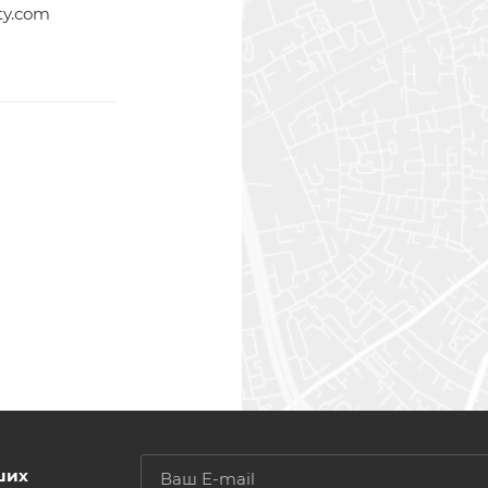
ty.com
ших