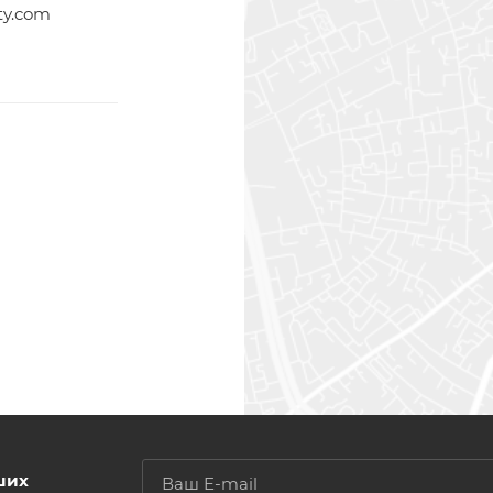
ty.com
ших