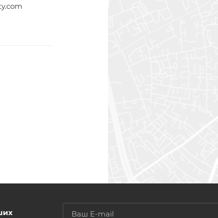
ty.com
ших