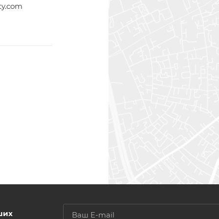
ty.com
ших