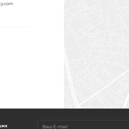
ty.com
ших