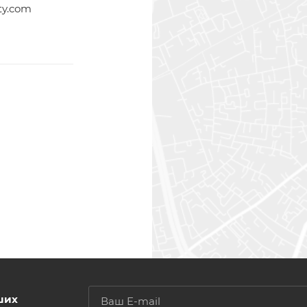
ty.com
ших