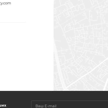
ty.com
ших