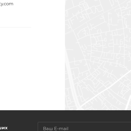
ty.com
ших