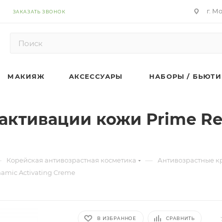
г. М
ЗАКАЗАТЬ ЗВОНОК
МАКИЯЖ
АКСЕССУАРЫ
НАБОРЫ / БЬЮТИ
активации кожи Prime Re
—
—
Корейская антивозрастная косметика
Антивозрастные к
amic Activating Creme
В ИЗБРАННОЕ
СРАВНИТЬ