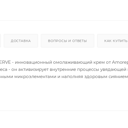
ДОСТАВКА
ВОПРОСЫ И ОТВЕТЫ
КАК КУПИТЬ
ERVE - инновационный омолаживающий крем от Amorepa
удеса - он активизирует внутренние процессы увядающей 
езными микроэлементами и наполняя здоровым сиянием
 коже свежесть и красоту! Прекрасное средство против