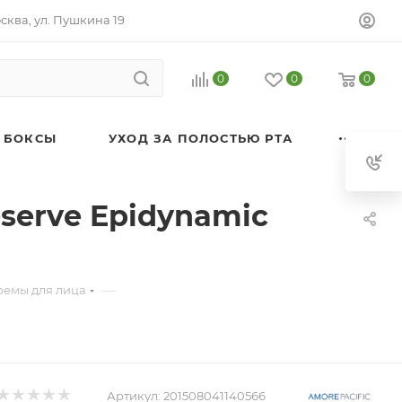
осква, ул. Пушкина 19
0
0
0
 БОКСЫ
УХОД ЗА ПОЛОСТЬЮ РТА
serve Epidynamic
—
ремы для лица
Артикул:
201508041140566