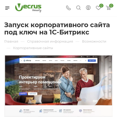
0
0
Запуск корпоративного сайта
под ключ на 1С-Битрикс
—
—
Главная
Справочная информация
Возможности
—
Корпоративные сайты